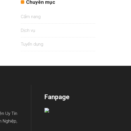
Chuyên mục
Cẩm nang
Dịch vụ
Tuyển dụng
Fanpage
ên Uy Tín
n Nghiệp,