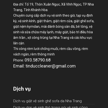
Địa chỉ: Tổ 19, Thôn Xuân Ngọc, Xã Vĩnh Ngọc, TP Nha
Trang, Tỉnh Khánh Hòa.
Chuyên cung cấp dịch vụ vệ sinh theo giờ, tạp vụ định
kỳ, vệ sinh kính, giặt thảm, giặt rèm cửa, giặt ghế sofa,
giặt nệm kymdan, mài đánh bóng sàn đá, bê tông, vệ
sinh và sữa chữa máy lạnh, máy giặt, bảo trì điều hòa
âm trần , xịt công trùng tại Nha Trang và các khu vực
lân cận.
Thi công rèm lưới chống muỗi, rèm cầu vồng, rèm
vách ngăn, rèm thông minh
093.58790.68
Phone:
Email: tinduccleaner@gmail.com
Dịch vụ
Dịch vụ giặt vệ sinh ghế sofa da Nha Trang
Dịch vụ dọn vệ sinh thô trong gói vệ sinh công