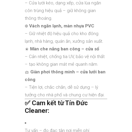
– Cửa lưới kéo, dạng xếp, cửa lùa ngăn
côn trùng hiệu quả – giữ không gian
thông thoáng.
❄️
Vách ngăn lạnh, màn nhựa PVC
– Giữ nhiệt độ hiệu quả cho kho đông
lạnh, nhà hàng, quán ăn, xưởng sản xuất.
☀️
Màn che nắng ban công – cửa sổ
– Cản nhiệt, chống tia UV, bảo vệ nội thất
– tạo không gian mát mẻ quanh năm.
🧺
Giàn phơi thông minh – cửa lưới ban
công
– Tiện lợi, chắc chắn, dễ sử dụng – lý
tưởng cho nhà phố và chung cư hiện đại.
✅ Cam kết từ Tín Đức
Cleaner:
Tư vấn – đo đạc tận nơi miễn phí