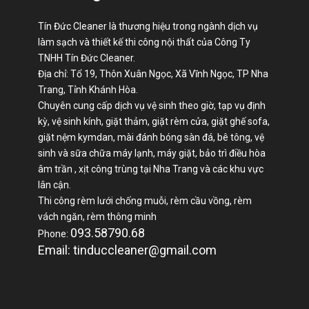
Tín Đức Cleaner là thương hiệu trong ngành dịch vụ
làm sạch và thiết kế thi công nội thất của Công Ty
TNHH Tín Đức Cleaner.
Địa chỉ: Tổ 19, Thôn Xuân Ngọc, Xã Vĩnh Ngọc, TP Nha
Trang, Tỉnh Khánh Hòa.
Chuyên cung cấp dịch vụ vệ sinh theo giờ, tạp vụ định
kỳ, vệ sinh kính, giặt thảm, giặt rèm cửa, giặt ghế sofa,
giặt nệm kymdan, mài đánh bóng sàn đá, bê tông, vệ
sinh và sữa chữa máy lạnh, máy giặt, bảo trì điều hòa
âm trần , xịt công trùng tại Nha Trang và các khu vực
lân cận.
Thi công rèm lưới chống muỗi, rèm cầu vồng, rèm
vách ngăn, rèm thông minh
093.58790.68
Phone:
Email: tinduccleaner@gmail.com