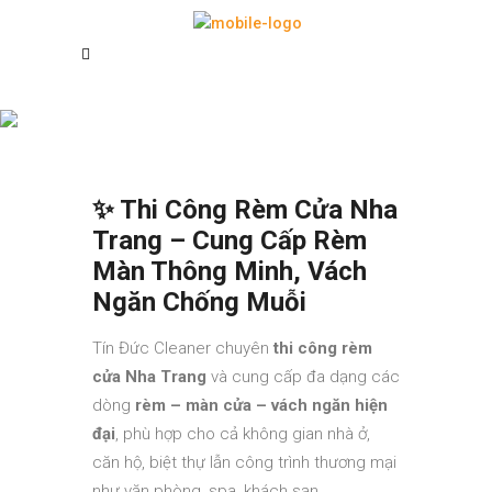
Rèm Cửa Đẹp
✨ Thi Công Rèm Cửa Nha
Trang – Cung Cấp Rèm
Màn Thông Minh, Vách
Ngăn Chống Muỗi
Tín Đức Cleaner chuyên
thi công rèm
cửa Nha Trang
và cung cấp đa dạng các
dòng
rèm – màn cửa – vách ngăn hiện
đại
, phù hợp cho cả không gian nhà ở,
căn hộ, biệt thự lẫn công trình thương mại
như văn phòng, spa, khách sạn…