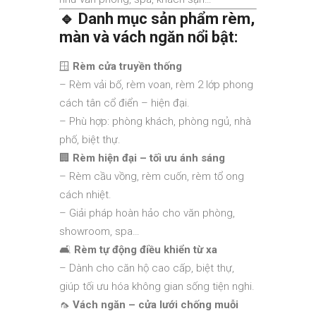
🔹 Danh mục sản phẩm rèm,
màn và vách ngăn nổi bật:
🪟
Rèm cửa truyền thống
– Rèm vải bố, rèm voan, rèm 2 lớp phong
cách tân cổ điển – hiện đại.
– Phù hợp: phòng khách, phòng ngủ, nhà
phố, biệt thự.
🏢
Rèm hiện đại – tối ưu ánh sáng
– Rèm cầu vồng, rèm cuốn, rèm tổ ong
cách nhiệt.
– Giải pháp hoàn hảo cho văn phòng,
showroom, spa…
🛋️
Rèm tự động điều khiển từ xa
– Dành cho căn hộ cao cấp, biệt thự,
giúp tối ưu hóa không gian sống tiện nghi.
🦟
Vách ngăn – cửa lưới chống muỗi