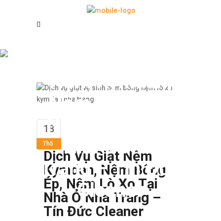
Dịch Vụ Giặt
Nệm Kymdan,
Nệm Bông Ép,
Nệm Lò Xo Tại
18
Nhà Ở Nha
Th5
Dịch Vụ Giặt Nệm
Trang – Tín Đức
Kymdan, Nệm Bông
Ép, Nệm Lò Xo Tại
Cleaner
Nhà Ở Nha Trang –
Tín Đức Cleaner