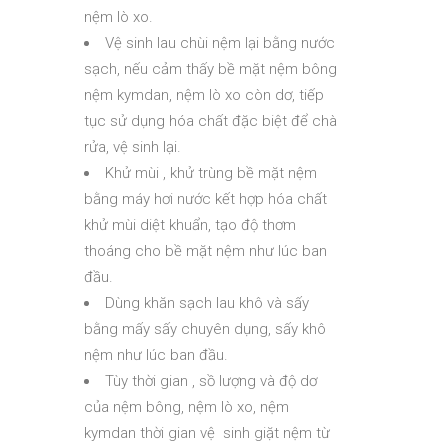
nệm lò xo.
Vệ sinh lau chùi nệm lại bằng nước
sạch, nếu cảm thấy bề mặt nệm bông
nệm kymdan, nệm lò xo còn dơ, tiếp
tục sử dụng hóa chất đặc biệt để chà
rửa, vệ sinh lại.
Khử mùi , khử trùng bề mặt nệm
bằng máy hơi nước kết hợp hóa chất
khử mùi diệt khuẩn, tạo độ thơm
thoáng cho bề mặt nệm như lúc ban
đầu.
Dùng khăn sạch lau khô và sấy
bằng mấy sấy chuyên dụng, sấy khô
nệm như lúc ban đầu.
Tùy thời gian , sồ lượng và độ dơ
của nệm bông, nệm lò xo, nệm
kymdan thời gian vệ sinh giặt nệm từ