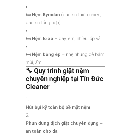
🛏️
Nệm Kymdan
(cao su thiên nhiên,
cao su tổng hợp)
🛏️
Nệm lò xo
– dày, êm, nhiều lớp vải
🛏️
Nệm bông ép
– nhẹ nhưng dễ bám
mùi, ẩm
🔧
Quy trình giặt nệm
chuyên nghiệp tại Tín Đức
Cleaner
Hút bụi kỹ toàn bộ bề mặt nệm
Phun dung dịch giặt chuyên dụng –
an toàn cho da