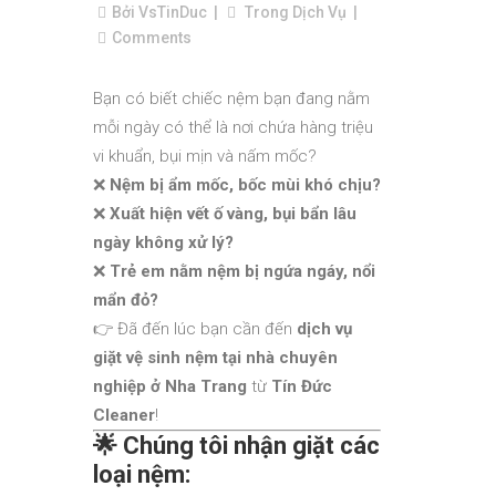
Bởi
VsTinDuc
Trong
Dịch Vụ
Comments
Bạn có biết chiếc nệm bạn đang nằm
mỗi ngày có thể là nơi chứa hàng triệu
vi khuẩn, bụi mịn và nấm mốc?
❌
Nệm bị ẩm mốc, bốc mùi khó chịu?
❌
Xuất hiện vết ố vàng, bụi bẩn lâu
ngày không xử lý?
❌
Trẻ em nằm nệm bị ngứa ngáy, nổi
mẩn đỏ?
👉 Đã đến lúc bạn cần đến
dịch vụ
giặt vệ sinh nệm tại nhà chuyên
nghiệp ở Nha Trang
từ
Tín Đức
Cleaner
!
🌟
Chúng tôi nhận giặt các
loại nệm: