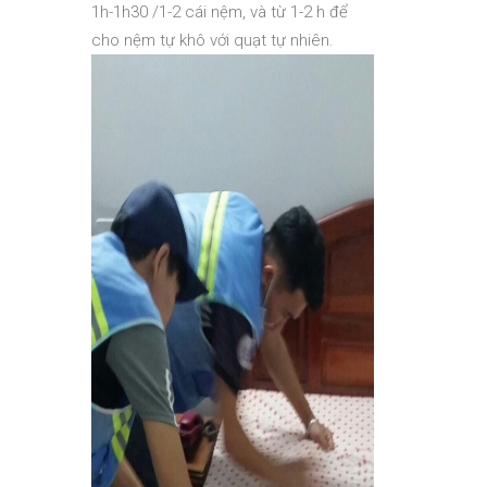
1h-1h30 /1-2 cái nệm, và từ 1-2 h để
cho nệm tự khô với quạt tự nhiên.