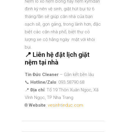
Nệm lò xo nệm bông hay nệm kymdan
định kỳ nên vệ sinh, giặt hút bụi từ 6
tháng/lần sẽ giúp căn nhà của bạn
sạch sẽ, gọn gàng, trong lành hơn, đặc
biệt các căn nhà phố, biệt thự có
lượng xe cộ hằng ngày mặt với khói
bụi.
📍
Liên hệ đặt lịch giặt
nệm tại nhà
Tín Đức Cleaner
– Gắn kết bền lâu
📞
Hotline/Zalo
: 093.58790.68
📍
Địa chỉ
: Tổ 19 Thôn Xuân Ngọc, Xã
Vĩnh Ngọc, TP Nha Trang
🌐
Website
:
vesinhtinduc.com