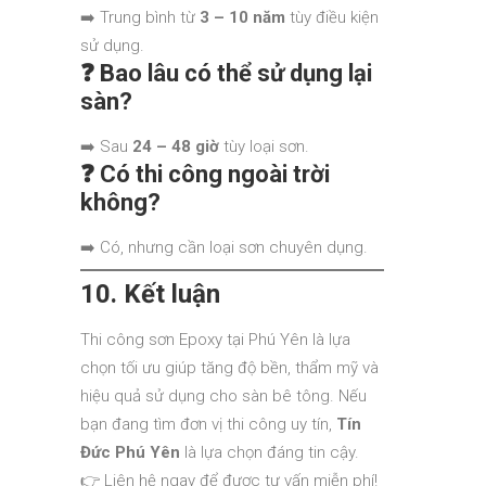
➡️ Trung bình từ
3 – 10 năm
tùy điều kiện
sử dụng.
❓ Bao lâu có thể sử dụng lại
sàn?
➡️ Sau
24 – 48 giờ
tùy loại sơn.
❓ Có thi công ngoài trời
không?
➡️ Có, nhưng cần loại sơn chuyên dụng.
10. Kết luận
Thi công sơn Epoxy tại Phú Yên là lựa
chọn tối ưu giúp tăng độ bền, thẩm mỹ và
hiệu quả sử dụng cho sàn bê tông. Nếu
bạn đang tìm đơn vị thi công uy tín,
Tín
Đức Phú Yên
là lựa chọn đáng tin cậy.
👉 Liên hệ ngay để được tư vấn miễn phí!