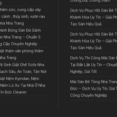
chống bụi, chống thấm
g
chăm sóc, cung cấp xây
Dịch Vụ Phục Hồi Sàn Bê T
cảnh , thủy sinh, vườn rau
Khánh Hòa Uy Tín – Giải P
 nhà Nha Trang
Tạo Sàn Hiệu Quả
Đánh Bóng Sàn Đá Sảnh
Dịch Vụ Phục Hồi Sàn Bê T
n Nha Trang – Chuẩn 5
Khánh Hòa Uy Tín – Giải P
g Cấp Chuyên Nghiệp
Tạo Sàn Hiệu Quả
giặt thảm văn phòng thảm
 Nha Trang
Dịch Vụ Thi Công Mài Sàn
Vệ Sinh Giặt Ghế Sofa Nha
Tại Đắk Lắk Uy Tín – Chuy
Sạch Sâu, An Toàn, Tận Nơi
Nghiệp, Giá Tốt
Giặt Nệm Kymdan, Nệm
Mài Sàn Bê Tông Nha Tran
 Nệm Lò Xo Tại Nhà Ở Nha
Đức – Dịch Vụ Uy Tín, Giá T
Tín Đức Cleaner
Công Chuyên Nghiệp