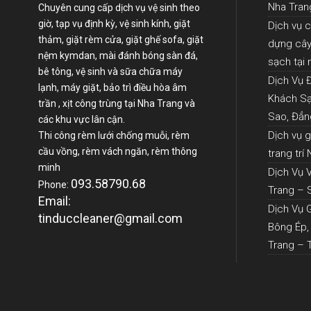
Nha Tran
Chuyên cung cấp dịch vụ vệ sinh theo
giờ, tạp vụ định kỳ, vệ sinh kính, giặt
Dịch vụ 
thảm, giặt rèm cửa, giặt ghế sofa, giặt
dựng cây 
nệm kymdan, mài đánh bóng sàn đá,
sạch tại
bê tông, vệ sinh và sữa chữa máy
Dịch Vụ 
lạnh, máy giặt, bảo trì điều hòa âm
Khách Sạ
trần , xịt công trùng tại Nha Trang và
Sao, Đẳn
các khu vực lân cận.
Dịch vụ 
Thi công rèm lưới chống muỗi, rèm
cầu vồng, rèm vách ngăn, rèm thông
trang trí
minh
Dịch Vụ 
093.58790.68
Phone:
Trang – 
Email:
Dịch Vụ 
tinduccleaner@gmail.com
Bông Ép,
Trang – 