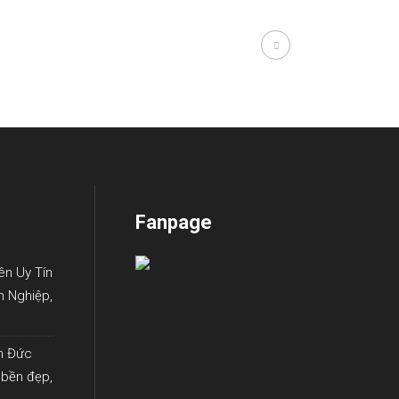
Fanpage
ên Uy Tín
n Nghiệp,
ín Đức
 bền đẹp,