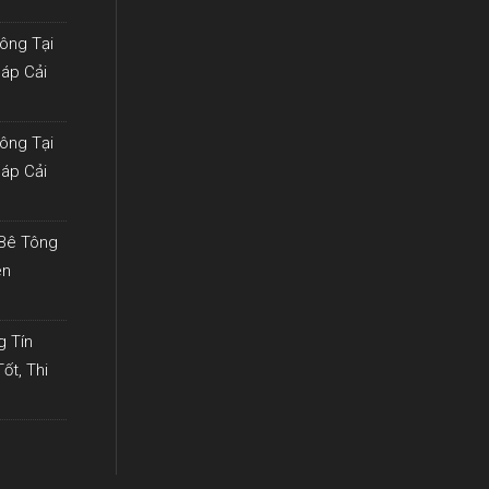
ông Tại
háp Cải
ông Tại
háp Cải
 Bê Tông
ên
g Tín
ốt, Thi