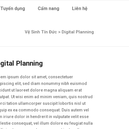
Tuyển dụng
Cẩm nang
Liên hệ
Vệ Sinh Tín Đức
>
Digital Planning
igital Planning
em ipsum dolor sit amet, consectetuer
ipiscing elit, sed diam nonummy nibh euismod
cidunt ut laoreet dolore magna aliquam erat
utpat. Ut wisi enim ad minim veniam, quis nostrud
rci tation ullamcorper suscipit lobortis nisl ut
iquip ex ea commodo consequat. Duis autem vel
 iriure dolor in hendrerit in vulputate velit esse
estie consequat, vel illum dolore eu feugiat nulla