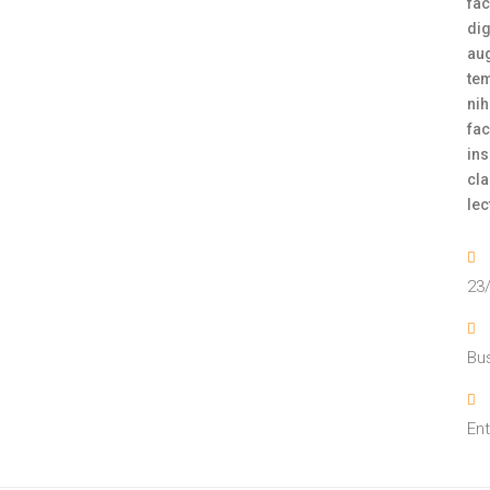
fac
dig
aug
te
nih
fac
ins
cla
lec
23
Bu
En