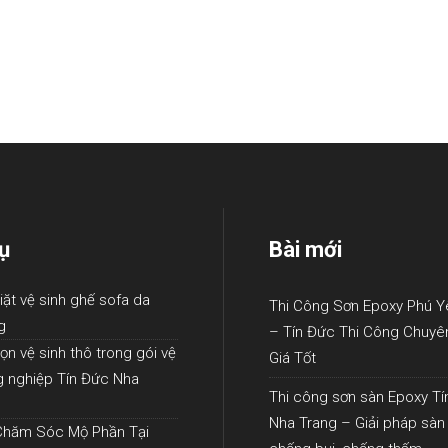
ụ
Bài mới
iặt vệ sinh ghế sofa da
Thi Công Sơn Epoxy Phú Y
g
– Tín Đức Thi Công Chuyê
ọn vệ sinh thô trong gói vệ
Giá Tốt
g nghiệp Tín Đức Nha
Thi công sơn sàn Epoxy T
Nha Trang – Giải pháp sàn
Chăm Sóc Mộ Phần Tại