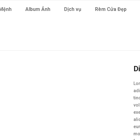
Mệnh
Album Ảnh
Dịch vụ
Rèm Cửa Đẹp
D
Lor
ad
tin
vol
exe
al
eum
mol