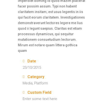
imperdiet doming id quod mazim placerat
facer possim assum. Typi non habent
claritatem insitam; est usus legentis in iis
qui facit eorum claritatem. Investigationes
demonstraverunt lectores legere me lius
quod ii legunt saepius. Claritas est etiam
processus dynamicus, qui sequitur
mutationem consuetudium lectorum.
Mirum est notare quam littera gothica
quam
Date
23/10/2015
Category
Media, Platform
Custom Field
Enter some text here