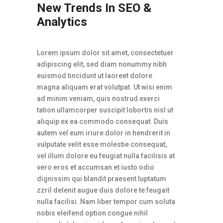
New Trends In SEO &
Analytics
Lorem ipsum dolor sit amet, consectetuer
adipiscing elit, sed diam nonummy nibh
euismod tincidunt ut laoreet dolore
magna aliquam erat volutpat. Ut wisi enim
ad minim veniam, quis nostrud exerci
tation ullamcorper suscipit lobortis nisl ut
aliquip ex ea commodo consequat. Duis
autem vel eum iriure dolor in hendrerit in
vulputate velit esse molestie consequat,
vel illum dolore eu feugiat nulla facilisis at
vero eros et accumsan et iusto odio
dignissim qui blandit praesent luptatum
zzril delenit augue duis dolore te feugait
nulla facilisi. Nam liber tempor cum soluta
nobis eleifend option congue nihil