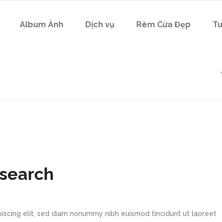
Album Ảnh
Dịch vụ
Rèm Cửa Đẹp
Tu
esearch
iscing elit, sed diam nonummy nibh euismod tincidunt ut laoreet