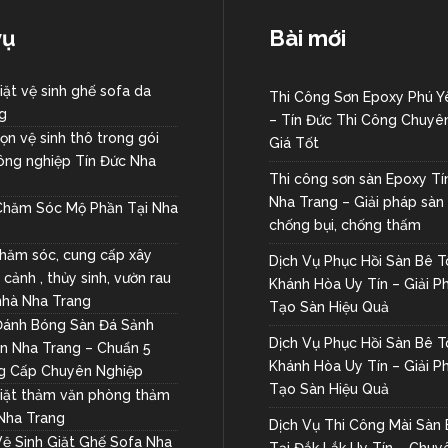
vụ
Bài mới
iặt vệ sinh ghế sofa da
Thi Công Sơn Epoxy Phú Y
g
– Tín Đức Thi Công Chuyê
ọn vệ sinh thô trong gói
Giá Tốt
công nghiệp Tín Đức Nha
Thi công sơn sàn Epoxy Tí
Nha Trang – Giải pháp sàn
Chăm Sóc Mộ Phần Tại Nha
chống bụi, chống thấm
chăm sóc, cung cấp xây
Dịch Vụ Phục Hồi Sàn Bê T
cảnh , thủy sinh, vườn rau
Khánh Hòa Uy Tín – Giải P
 nhà Nha Trang
Tạo Sàn Hiệu Quả
Đánh Bóng Sàn Đá Sảnh
Dịch Vụ Phục Hồi Sàn Bê T
n Nha Trang – Chuẩn 5
Khánh Hòa Uy Tín – Giải P
g Cấp Chuyên Nghiệp
Tạo Sàn Hiệu Quả
giặt thảm văn phòng thảm
 Nha Trang
Dịch Vụ Thi Công Mài Sàn
Vệ Sinh Giặt Ghế Sofa Nha