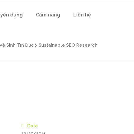
yển dụng
Cẩm nang
Liên hệ
Vệ Sinh Tín Đức
>
Sustainable SEO Research
Date
23/10/2015