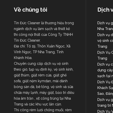
Về chúng tôi
Dịch 
Tín Đức Cleaner là thương hiệu trong
Dịch vụ g
ngành dịch vụ làm sạch và thiết kế
Nha Tran
thi công nội thất của Công Ty TNHH
Dịch vụ d
Tín Đức Cleaner.
vệ sinh 
Địa chỉ: Tổ 19, Thôn Xuân Ngọc, Xã
Trang
Vĩnh Ngọc, TP Nha Trang, Tỉnh
Dịch Vụ 
Khánh Hòa.
Trang
Chuyên cung cấp dịch vụ vệ sinh
Dịch vụ 
theo giờ, tạp vụ định kỳ, vệ sinh kính,
dựng cây 
giặt thảm, giặt rèm cửa, giặt ghế
sạch tại
sofa, giặt nệm kymdan, mài đánh
Dịch Vụ 
bóng sàn đá, bê tông, vệ sinh và sữa
Khách Sạ
chữa máy lạnh, máy giặt, bảo trì điều
Sao, Đẳn
hòa âm trần , xịt công trùng tại Nha
Dịch vụ 
Trang và các khu vực lân cận.
trang trí
Thi công rèm lưới chống muỗi, rèm
Dịch Vụ 