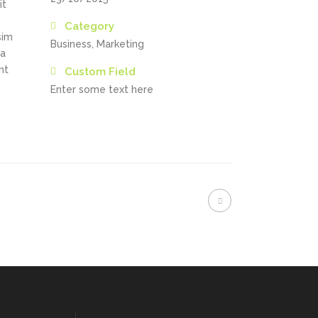
it
Category
sim
Business, Marketing
ta
nt
Custom Field
Enter some text here