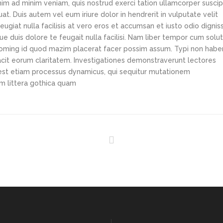
im ad minim veniam, quis nostrud exerci tation ullamcorper suscip
t. Duis autem vel eum iriure dolor in hendrerit in vulputate velit
ugiat nulla facilisis at vero eros et accumsan et iusto odio dignis
ue duis dolore te feugait nulla facilisi. Nam liber tempor cum solu
 doming id quod mazim placerat facer possim assum. Typi non habe
i facit eorum claritatem. Investigationes demonstraverunt lectores
s est etiam processus dynamicus, qui sequitur mutationem
m littera gothica quam