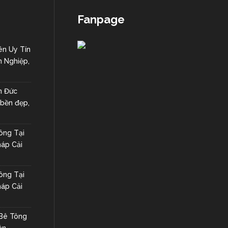
Fanpage
ên Uy Tín
n Nghiệp,
n Đức
 bền đẹp,
ông Tại
háp Cải
ông Tại
háp Cải
 Bê Tông