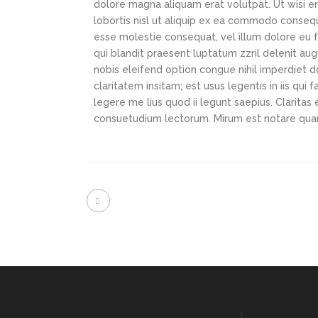
dolore magna aliquam erat volutpat. Ut wisi en
lobortis nisl ut aliquip ex ea commodo consequa
esse molestie consequat, vel illum dolore eu fe
qui blandit praesent luptatum zzril delenit aug
nobis eleifend option congue nihil imperdiet
claritatem insitam; est usus legentis in iis qu
legere me lius quod ii legunt saepius. Clarita
consuetudium lectorum. Mirum est notare qua