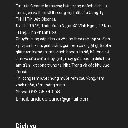
Tín Đức Cleaner là thương hiệu trong ngành dịch vụ
làm sạch và thiết kế thi công nội thất của Công Ty
TNHH Tín Đức Cleaner.
Địa chỉ: Tổ 19, Thôn Xuân Ngọc, Xã Vĩnh Ngọc, TP Nha
Trang, Tỉnh Khánh Hòa.
Chuyên cung cấp dịch vụ vệ sinh theo giờ, tạp vụ định
kỳ, vệ sinh kính, giặt thảm, giặt rèm cửa, giặt ghế sofa,
giặt nệm kymdan, mài đánh bóng sàn đá, bê tông, vệ
sinh và sữa chữa máy lạnh, máy giặt, bảo trì điều hòa
âm trần , xịt công trùng tại Nha Trang và các khu vực
lân cận.
Thi công rèm lưới chống muỗi, rèm cầu vồng, rèm
vách ngăn, rèm thông minh
093.58790.68
Phone:
Email: tinduccleaner@gmail.com
Dịch vụ