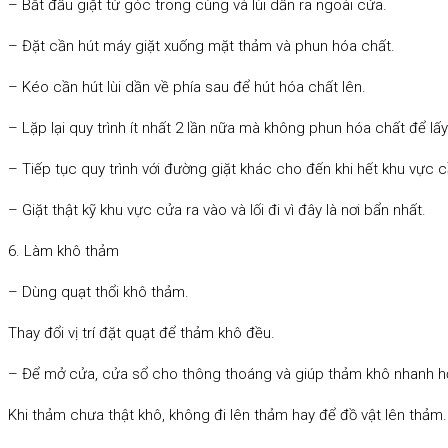
– Bắt đầu giặt từ góc trong cùng và lùi dần ra ngoài cửa.
– Đặt cần hút máy giặt xuống mặt thảm và phun hóa chất.
– Kéo cần hút lùi dần về phía sau để hút hóa chất lên.
– Lặp lại quy trình ít nhất 2 lần nữa mà không phun hóa chất để lấy
– Tiếp tục quy trình với đường giặt khác cho đến khi hết khu vực c
– Giặt thật kỹ khu vực cửa ra vào và lối đi vì đây là nơi bẩn nhất.
6. Làm khô thảm
– Dùng quạt thổi khô thảm.
Thay đổi vị trí đặt quạt để thảm khô đều.
– Để mở cửa, cửa sổ cho thông thoáng và giúp thảm khô nhanh h
Khi thảm chưa thật khô, không đi lên thảm hay để đồ vật lên thảm.