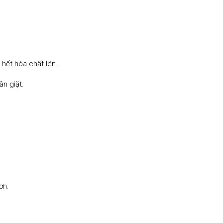
 hết hóa chất lên.
ần giặt.
ơn.