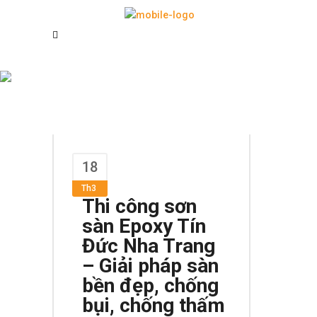
đánh bóng sàn
bê tông Tag
18
Th3
Thi công sơn
sàn Epoxy Tín
Đức Nha Trang
– Giải pháp sàn
bền đẹp, chống
bụi, chống thấm