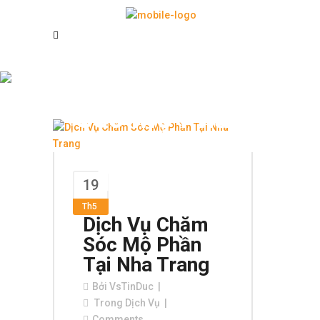
Dịch Vụ Chăm
Sóc Mộ Phần
Định Kỳ Nha
Trang Tag
19
Th5
Dịch Vụ Chăm
Sóc Mộ Phần
Tại Nha Trang
Bởi
VsTinDuc
Trong
Dịch Vụ
Comments