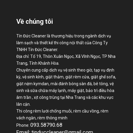
Về chúng tôi
Tín Đức Cleaner là thương hiệu trong ngành dịch vụ
làm sạch và thiết kế thi công nội thất của Công Ty
TNHH Tín Đức Cleaner.
Địa chỉ: Tổ 19, Thôn Xuân Ngọc, Xã Vĩnh Ngọc, TP Nha
Trang, Tỉnh Khánh Hòa.
Chuyên cung cấp dịch vụ vệ sinh theo giờ, tạp vụ định
kỳ, vệ sinh kính, giặt thảm, giặt rèm cửa, giặt ghế sofa,
giặt nệm kymdan, mài đánh bóng sàn đá, bê tông, vệ
sinh và sữa chữa máy lạnh, máy giặt, bảo trì điều hòa
âm trần , xịt công trùng tại Nha Trang và các khu vực
lân cận.
Thi công rèm lưới chống muỗi, rèm cầu vồng, rèm
vách ngăn, rèm thông minh
093.58790.68
Phone:
Email: tinduccleaner@gmail.com