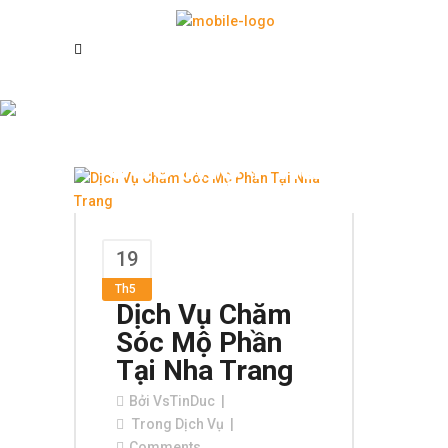
Dịch Vụ Chăm
Sóc Mộ Phần
Tín Đức Tag
19
Th5
Dịch Vụ Chăm
Sóc Mộ Phần
Tại Nha Trang
Bởi
VsTinDuc
Trong
Dịch Vụ
Comments