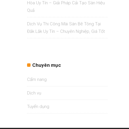
Hòa Uy Tín – Giải Pháp Cải Tạo Sàn Hiệu
Quả
Dịch Vụ Thi Công Mài Sàn Bê Tông Tại
Đắk Lắk Uy Tín – Chuyên Nghiệp, Giá Tốt
Chuyên mục
Cẩm nang
Dịch vụ
Tuyển dụng