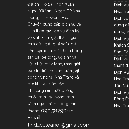
Địa chỉ: Tổ 19, Thôn Xuân
Dịch V
Ngọc, Xã Vĩnh Ngọc, TP Nha
Nha Tr
Trang, Tỉnh Khánh Hòa.
Dịch vụ
Chuyên cung cấp dịch vụ vệ
dựng câ
sinh theo giờ, tạp vụ định kỳ,
rau sạc
vệ sinh kính, giặt thảm, giặt
Dịch V
rèm cửa, giặt ghế sofa, giặt
Khách S
nệm kymdan, mài đánh bóng
Sao, Đ
sàn đá, bê tông, vệ sinh và
Dịch vụ
sữa chữa máy lạnh, máy giặt,
thảm tr
bảo trì điều hòa âm trần , xịt
Dịch Vụ
công trùng tại Nha Trang và
Nha Tra
các khu vực lân cận.
Tận Nơi
Thi công rèm lưới chống
Dịch V
muỗi, rèm cầu vồng, rèm
Bông Ép
vách ngăn, rèm thông minh
Nha Tra
093.58790.68
Phone:
Email:
tinduccleaner@gmail.com