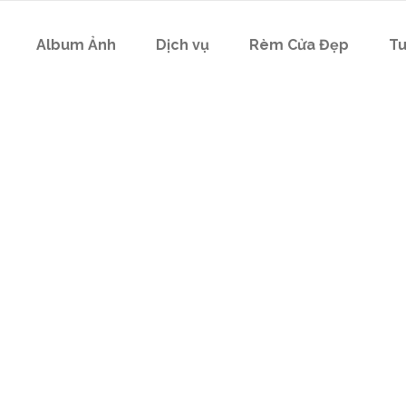
Album Ảnh
Dịch vụ
Rèm Cửa Đẹp
Tu
nh Nhà Cửa Nh
Tín Tag