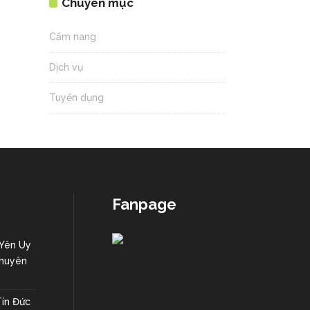
Chuyên mục
Cẩm nang
Dịch vụ
Tuyển dụng
Fanpage
 Yên Uy
Chuyên
Tín Đức