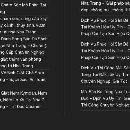
Nha Trang – Giải pháp sà
ụ Chăm Sóc Mộ Phần Tại
đẹp, chống bụi, chống t
ang
 chăm sóc, cung cấp xây
Dịch Vụ Phục Hồi Sàn Bê
y cảnh , thủy sinh, vườn
Tại Khánh Hòa Uy Tín – G
h tại nhà Nha Trang
Pháp Cải Tạo Sàn Hiệu Q
ụ Đánh Bóng Sàn Đá Sảnh
Dịch Vụ Phục Hồi Sàn Bê
ạn Nha Trang – Chuẩn 5
Tại Khánh Hòa Uy Tín – G
ẳng Cấp Chuyên Nghiệp
Pháp Cải Tạo Sàn Hiệu Q
 giặt thảm văn phòng
ang trí Nha Trang
Dịch Vụ Thi Công Mài Sà
 Vệ Sinh Giặt Ghế Sofa
Tông Tại Đắk Lắk Uy Tín 
ng – Sạch Sâu, An Toàn,
Chuyên Nghiệp, Giá Tốt
Mài Sàn Bê Tông Nha Tra
ụ Giặt Nệm Kymdan, Nệm
Đức – Dịch Vụ Uy Tín, Giá
, Nệm Lò Xo Tại Nhà Ở
Thi Công Chuyên Nghiệp
ng – Tín Đức Cleaner