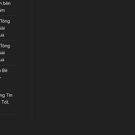
n bền
hấm
 Tông
iải
uả
 Tông
iải
uả
n Bê
–
ng Tín
 Tốt,