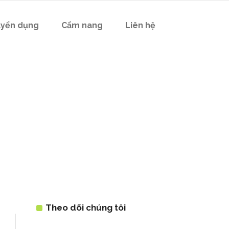
yển dụng
Cẩm nang
Liên hệ
a Trang Uy
Theo dõi chúng tôi