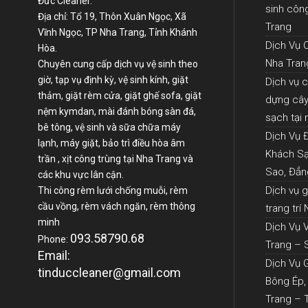
Đức Cleaner.
sinh côn
Địa chỉ: Tổ 19, Thôn Xuân Ngọc, Xã
Trang
Vĩnh Ngọc, TP Nha Trang, Tỉnh Khánh
Dịch Vụ 
Hòa.
Nha Tran
Chuyên cung cấp dịch vụ vệ sinh theo
giờ, tạp vụ định kỳ, vệ sinh kính, giặt
Dịch vụ 
thảm, giặt rèm cửa, giặt ghế sofa, giặt
dựng cây 
nệm kymdan, mài đánh bóng sàn đá,
sạch tại
bê tông, vệ sinh và sữa chữa máy
Dịch Vụ 
lạnh, máy giặt, bảo trì điều hòa âm
Khách Sạ
trần , xịt công trùng tại Nha Trang và
Sao, Đẳn
các khu vực lân cận.
Dịch vụ 
Thi công rèm lưới chống muỗi, rèm
cầu vồng, rèm vách ngăn, rèm thông
trang trí
minh
Dịch Vụ 
093.58790.68
Phone:
Trang – 
Email:
Dịch Vụ 
tinduccleaner@gmail.com
Bông Ép,
Trang – 