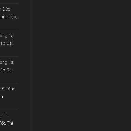
ín Đức
 bền đẹp,
ông Tại
háp Cải
ông Tại
háp Cải
 Bê Tông
ên
g Tín
ốt, Thi