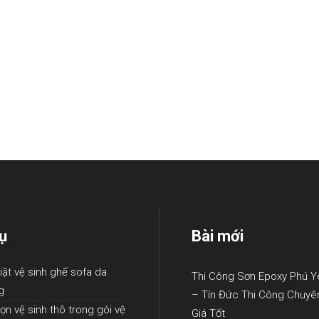
ụ
Bài mới
iặt vệ sinh ghế sofa da
Thi Công Sơn Epoxy Phú Y
g
– Tín Đức Thi Công Chuyê
ọn vệ sinh thô trong gói vệ
Giá Tốt