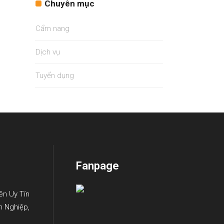
Chuyên mục
Cẩm nang
Dịch vụ
Tuyển dụng
Fanpage
ên Uy Tín
n Nghiệp,