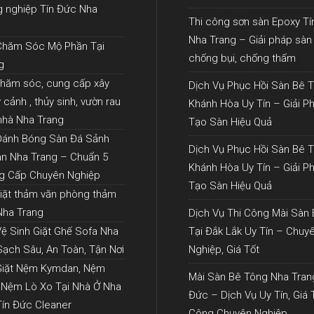
g nghiệp Tín Đức Nha
Thi công sơn sàn Epoxy T
Nha Trang – Giải pháp sàn
Chăm Sóc Mộ Phần Tại
chống bụi, chống thấm
g
chăm sóc, cung cấp xây
Dịch Vụ Phục Hồi Sàn Bê T
cảnh , thủy sinh, vườn rau
Khánh Hòa Uy Tín – Giải P
 nhà Nha Trang
Tạo Sàn Hiệu Quả
Đánh Bóng Sàn Đá Sảnh
Dịch Vụ Phục Hồi Sàn Bê T
n Nha Trang – Chuẩn 5
Khánh Hòa Uy Tín – Giải P
g Cấp Chuyên Nghiệp
Tạo Sàn Hiệu Quả
giặt thảm văn phòng thảm
 Nha Trang
Dịch Vụ Thi Công Mài Sàn
Vệ Sinh Giặt Ghế Sofa Nha
Tại Đắk Lắk Uy Tín – Chuy
Sạch Sâu, An Toàn, Tận Nơi
Nghiệp, Giá Tốt
Giặt Nệm Kymdan, Nệm
Mài Sàn Bê Tông Nha Tran
 Nệm Lò Xo Tại Nhà Ở Nha
Đức – Dịch Vụ Uy Tín, Giá T
Tín Đức Cleaner
Công Chuyên Nghiệp