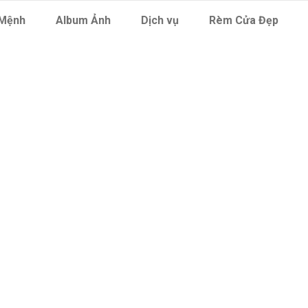
Mệnh
Album Ảnh
Dịch vụ
Rèm Cửa Đẹp
nh Nhà Cửa Nha