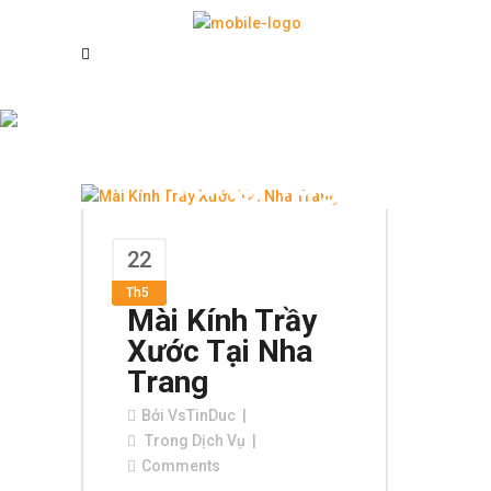
Lau Kính Nha
Trang Tag
22
Th5
Mài Kính Trầy
Xước Tại Nha
Trang
Bởi
VsTinDuc
Trong
Dịch Vụ
Comments