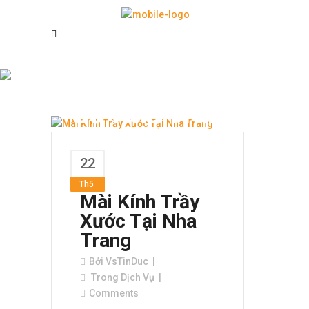
Phục Hồi Kính
Cũ Nha Trang
Tag
22
Th5
Mài Kính Trầy
Xước Tại Nha
Trang
Bởi
VsTinDuc
Trong
Dịch Vụ
Comments