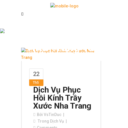
Phục Hồi Kính
Nha Trang Tag
22
Th5
Dịch Vụ Phục
Hồi Kính Trầy
Xước Nha Trang
Bởi
VsTinDuc
Trong
Dịch Vụ
Comments