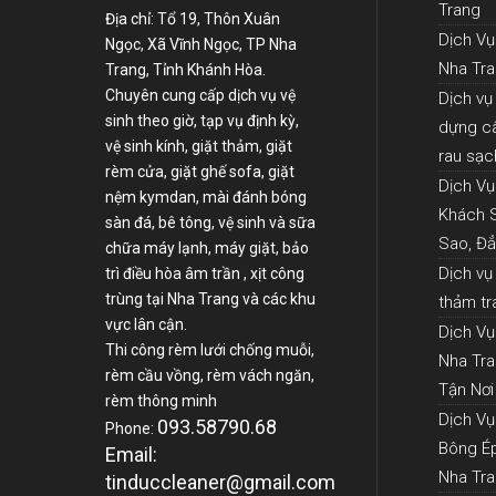
Trang
Địa chỉ: Tổ 19, Thôn Xuân
Dịch V
Ngọc, Xã Vĩnh Ngọc, TP Nha
Nha Tr
Trang, Tỉnh Khánh Hòa.
Chuyên cung cấp dịch vụ vệ
Dịch vụ
sinh theo giờ, tạp vụ định kỳ,
dựng câ
vệ sinh kính, giặt thảm, giặt
rau sạc
rèm cửa, giặt ghế sofa, giặt
Dịch V
nệm kymdan, mài đánh bóng
Khách 
sàn đá, bê tông, vệ sinh và sữa
Sao, Đ
chữa máy lạnh, máy giặt, bảo
Dịch vụ
trì điều hòa âm trần , xịt công
trùng tại Nha Trang và các khu
thảm tr
vực lân cận.
Dịch Vụ
Thi công rèm lưới chống muỗi,
Nha Tra
rèm cầu vồng, rèm vách ngăn,
Tận Nơi
rèm thông minh
Dịch V
093.58790.68
Phone:
Bông Ép
Email:
Nha Tra
tinduccleaner@gmail.com