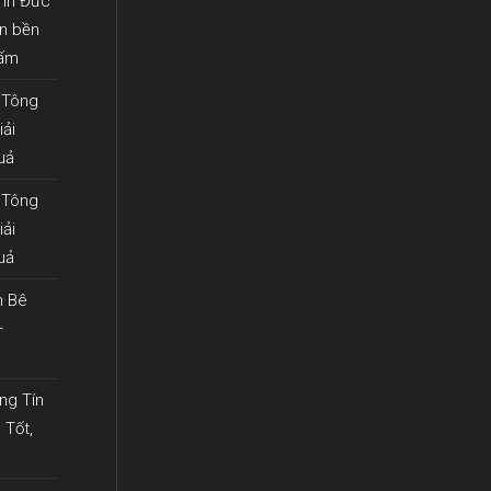
Tín Đức
àn bền
hấm
 Tông
iải
uả
 Tông
iải
uả
n Bê
–
ng Tín
 Tốt,