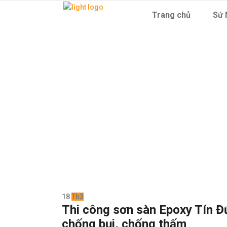
Trang chủ
Sứ 
sơn
18
Th3
Thi công sơn sàn Epoxy Tín Đ
chống bụi, chống thấm