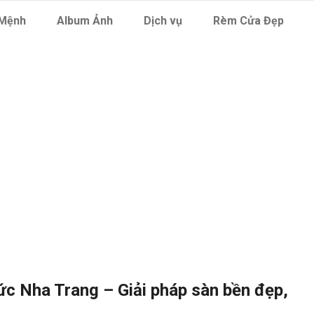
Mệnh
Album Ảnh
Dịch vụ
Rèm Cửa Đẹp
 epoxy bền đẹp
ức Nha Trang – Giải pháp sàn bền đẹp,