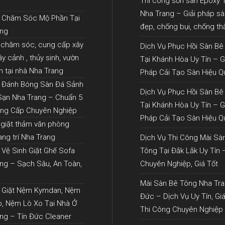
Thi công sơn sàn Epoxy 
Nha Trang – Giải pháp s
ụ Chăm Sóc Mộ Phần Tại
đẹp, chống bụi, chống t
ang
 chăm sóc, cung cấp xây
Dịch Vụ Phục Hồi Sàn Bê
y cảnh , thủy sinh, vườn
Tại Khánh Hòa Uy Tín – G
h tại nhà Nha Trang
Pháp Cải Tạo Sàn Hiệu Q
ụ Đánh Bóng Sàn Đá Sảnh
Dịch Vụ Phục Hồi Sàn Bê
Sạn Nha Trang – Chuẩn 5
Tại Khánh Hòa Uy Tín – G
ẳng Cấp Chuyên Nghiệp
Pháp Cải Tạo Sàn Hiệu Q
 giặt thảm văn phòng
ang trí Nha Trang
Dịch Vụ Thi Công Mài Sà
 Vệ Sinh Giặt Ghế Sofa
Tông Tại Đắk Lắk Uy Tín 
ng – Sạch Sâu, An Toàn,
Chuyên Nghiệp, Giá Tốt
Mài Sàn Bê Tông Nha Tra
ụ Giặt Nệm Kymdan, Nệm
Đức – Dịch Vụ Uy Tín, Giá
, Nệm Lò Xo Tại Nhà Ở
Thi Công Chuyên Nghiệp
ng – Tín Đức Cleaner