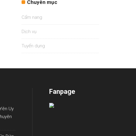
Chuyên mục
Cẩm nang
Dịch vụ
Tuyển dụng
Fanpage
 Yên Uy
Chuyên