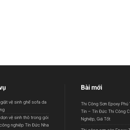
vụ
Bài mới
 giặt vệ sinh ghế sofa da
Thi Công Sơn Epoxy Phú
ang
Tín – Tín Đức Thi Công 
 dọn vệ sinh thô trong gói
Nghiệp, Giá Tốt
 công nghiệp Tín Đức Nha