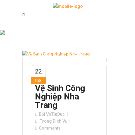
Vệ Sinh Nhà Mới
Xây Xong Nha
Trang Uy Tín Tag
22
Th5
Vệ Sinh Công
Nghiệp Nha
Trang
Bởi
VsTinDuc
Trong
Dịch Vụ
Comments