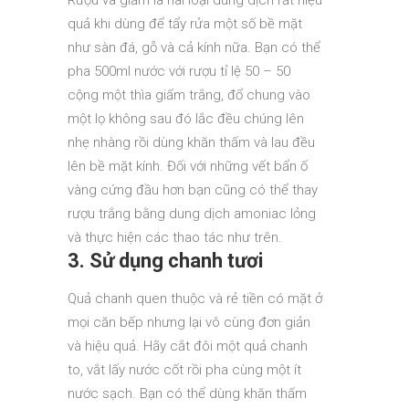
Rượu và giấm là hai loại dung dịch rất hiệu
quả khi dùng để tẩy rửa một số bề mặt
như sàn đá, gỗ và cả kính nữa. Bạn có thể
pha 500ml nước với rượu tỉ lệ 50 – 50
cộng một thìa giấm trắng, đổ chung vào
một lọ không sau đó lắc đều chúng lên
nhẹ nhàng rồi dùng khăn thấm và lau đều
lên bề mặt kính. Đối với những vết bẩn ố
vàng cứng đầu hơn bạn cũng có thể thay
rượu trắng bằng dung dịch amoniac lỏng
và thực hiện các thao tác như trên.
3. Sử dụng chanh tươi
Quả chanh quen thuộc và rẻ tiền có mặt ở
mọi căn bếp nhưng lại vô cùng đơn giản
và hiệu quả. Hãy cắt đôi một quả chanh
to, vắt lấy nước cốt rồi pha cùng một ít
nước sạch. Bạn có thể dùng khăn thấm