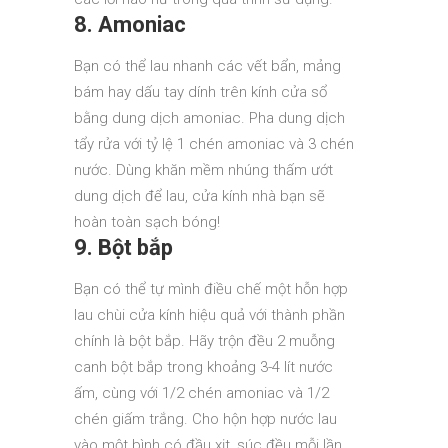
8. Amoniac
Bạn có thể lau nhanh các vết bẩn, mảng
bám hay dấu tay dính trên kính cửa sổ
bằng dung dịch amoniac. Pha dung dịch
tẩy rửa với tỷ lệ 1 chén amoniac và 3 chén
nước. Dùng khăn mềm nhúng thấm ướt
dung dịch để lau, cửa kính nhà bạn sẽ
hoàn toàn sạch bóng!
9. Bột bắp
Bạn có thể tự mình điều chế một hỗn hợp
lau chùi cửa kính hiệu quả với thành phần
chính là bột bắp. Hãy trộn đều 2 muỗng
canh bột bắp trong khoảng 3-4 lít nước
ấm, cùng với 1/2 chén amoniac và 1/2
chén giấm trắng. Cho hộn hợp nước lau
vào một bình có đầu xịt, súc đều mỗi lần