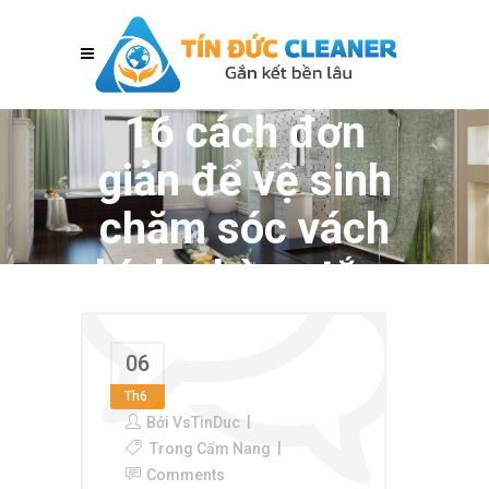
16 cách đơn
giản để vệ sinh
chăm sóc vách
kính phòng tắm
06
Th6
Bởi
VsTinDuc
Trong
Cẩm Nang
Comments