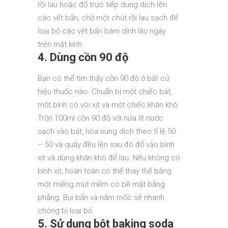
rồi lau hoặc đổ trực tiếp dung dịch lên
các vết bẩn, chờ một chút rồi lau sạch để
loại bỏ các vết bẩn bám dính lâu ngày
trên mặt kính.
4. Dùng cồn 90 độ
Bạn có thể tìm thấy cồn 90 độ ở bất cứ
hiệu thuốc nào. Chuẩn bị một chiếc bát,
một bình có vòi xịt và một chiếc khăn khô.
Trộn 100ml cồn 90 độ với nửa lít nước
sạch vào bát, hòa sung dịch theo tỉ lệ 50
– 50 và quấy đều lên sau đó đổ vào bình
xịt và dùng khăn khô để lau. Nếu không có
bình xịt, hoàn toàn có thể thay thế bằng
một miếng mút mềm có bề mặt bằng
phẳng. Bụi bẩn và nấm mốc sẽ nhanh
chóng bị loại bỏ.
5. Sử dụng bột baking soda