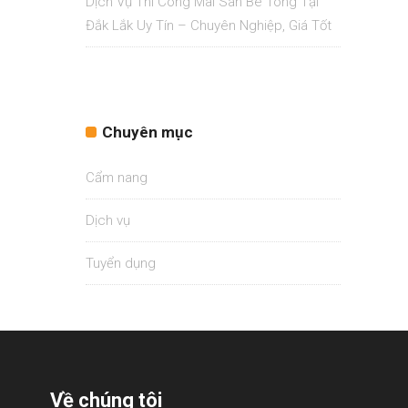
Dịch Vụ Thi Công Mài Sàn Bê Tông Tại
Đắk Lắk Uy Tín – Chuyên Nghiệp, Giá Tốt
Chuyên mục
Cẩm nang
Dịch vụ
Tuyển dụng
Về chúng tôi