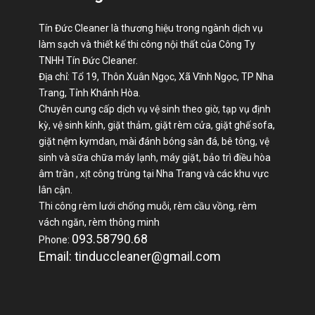
Tín Đức Cleaner là thương hiệu trong ngành dịch vụ
làm sạch và thiết kế thi công nội thất của Công Ty
TNHH Tín Đức Cleaner.
Địa chỉ: Tổ 19, Thôn Xuân Ngọc, Xã Vĩnh Ngọc, TP Nha
Trang, Tỉnh Khánh Hòa.
Chuyên cung cấp dịch vụ vệ sinh theo giờ, tạp vụ định
kỳ, vệ sinh kính, giặt thảm, giặt rèm cửa, giặt ghế sofa,
giặt nệm kymdan, mài đánh bóng sàn đá, bê tông, vệ
sinh và sữa chữa máy lạnh, máy giặt, bảo trì điều hòa
âm trần , xịt công trùng tại Nha Trang và các khu vực
lân cận.
Thi công rèm lưới chống muỗi, rèm cầu vồng, rèm
vách ngăn, rèm thông minh
093.58790.68
Phone:
Email: tinduccleaner@gmail.com