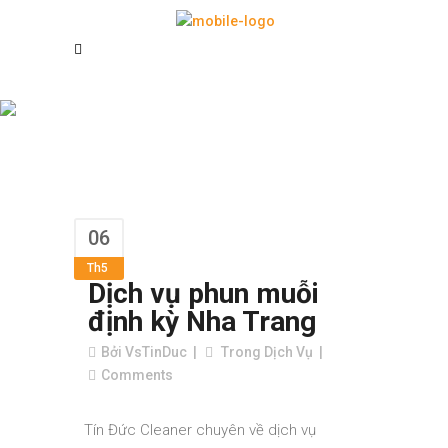
Dịch vụ phun
muỗi định kỳ
Nha Trang
06
Th5
Dịch vụ phun muỗi
định kỳ Nha Trang
Bởi
VsTinDuc
Trong
Dịch Vụ
Comments
Tín Đức Cleaner chuyên về dịch vụ