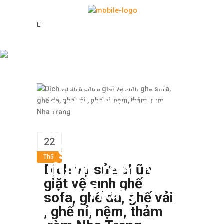
Dịch vụ sửa
chữa giặt vệ
sinh ghế sofa,
ghế da, ghế vải ,
22
ghế nỉ, nệm,
Th5
thảm ,rèm Nha
Dịch vụ sửa chữa
giặt vệ sinh ghế
Trang
sofa, ghế da, ghế vải
, ghế nỉ, nệm, thảm