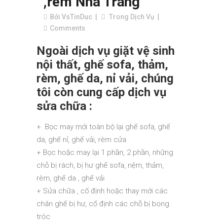
,rèm Nha Trang
Bởi
VsTinDuc
Trong
Dịch Vụ
Comments
Ngoài dịch vụ giặt vệ sinh
nội thất, ghế sofa, thảm,
rèm, ghế da, nỉ vải, chúng
tôi còn cung cấp dịch vụ
sửa chữa :
+ Bọc may mới toàn bộ lại ghế sofa, ghế
da, ghế nỉ, ghế vải, rèm cửa
+ Bọc hoặc may lại 1 phần, 2 phần, những
chỗ bị rách, bị hư ghế sofa, nệm, thảm,
rèm, ghế da , ghế vải
+ Sửa chữa , cố định hoặc thay mới các
chân ghế bị hư, cố định các chỗ bị bong
tróc