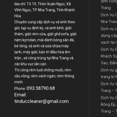
sinh côn
Địa chỉ: Tổ 19, Thôn Xuân Ngọc, Xã
Trang
Vĩnh Ngọc, TP Nha Trang, Tỉnh Khánh
Dịch Vụ 
Hòa.
Nha Tran
Chuyên cung cấp dịch vụ vệ sinh theo
giờ, tạp vụ định kỳ, vệ sinh kính, giặt
Dịch vụ 
thảm, giặt rèm cửa, giặt ghế sofa, giặt
dựng cây 
nệm kymdan, mài đánh bóng sàn đá,
sạch tại
bê tông, vệ sinh và sữa chữa máy
Dịch Vụ 
lạnh, máy giặt, bảo trì điều hòa âm
Khách Sạ
trần , xịt công trùng tại Nha Trang và
Sao, Đẳn
các khu vực lân cận.
Dịch vụ 
Thi công rèm lưới chống muỗi, rèm
cầu vồng, rèm vách ngăn, rèm thông
trang trí
minh
Dịch Vụ 
093.58790.68
Phone:
Trang – 
Email:
Dịch Vụ 
tinduccleaner@gmail.com
Bông Ép,
Trang – 