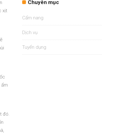
Chuyên mục
ến
 xịt
Cẩm nang
Dịch vụ
sẽ
Tuyển dụng
ùi
mốc
ộ ẩm
t đó.
ốn
à,