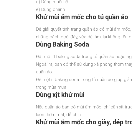
d) Dùng muối hột
e) Dùng chanh
Khử mùi ẩm mốc cho tủ quần áo
Để giải quyết tình trạng quần áo có mùi ẩm mốc
những cách dưới đây, vừa dễ làm, lại không tốn q
Dùng Baking Soda
Đặt một ít baking soda trong tủ quần áo hoặc n
Ngoài ra, bạn có thể sử dụng xà phòng thơm thay
quần áo.
Để một ít baking soda trong tủ quần áo giúp giả
trong mùa mưa
Dùng xịt khử mùi
Nếu quần áo bạn có mùi ẩm mốc, chỉ cần xịt trực
luôn thơm mát, dễ chịu.
Khử mùi ẩm mốc cho giày, dép t