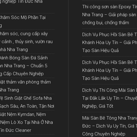
g nghiệp Tín Đức Nha
Thi công sơn sàn Epoxy T
Nha Trang – Giải pháp sàn
Chăm Sóc Mộ Phần Tại
chống bụi, chống thấm
g
chăm sóc, cung cấp xây
Dịch Vụ Phục Hồi Sàn Bê T
cảnh , thủy sinh, vườn rau
Khánh Hòa Uy Tín – Giải P
 nhà Nha Trang
Tạo Sàn Hiệu Quả
Đánh Bóng Sàn Đá Sảnh
Dịch Vụ Phục Hồi Sàn Bê T
n Nha Trang – Chuẩn 5
Khánh Hòa Uy Tín – Giải P
g Cấp Chuyên Nghiệp
Tạo Sàn Hiệu Quả
giặt thảm văn phòng thảm
 Nha Trang
Dịch Vụ Thi Công Mài Sàn
Vệ Sinh Giặt Ghế Sofa Nha
Tại Đắk Lắk Uy Tín – Chuy
Sạch Sâu, An Toàn, Tận Nơi
Nghiệp, Giá Tốt
Giặt Nệm Kymdan, Nệm
Mài Sàn Bê Tông Nha Tran
 Nệm Lò Xo Tại Nhà Ở Nha
Đức – Dịch Vụ Uy Tín, Giá T
Tín Đức Cleaner
Công Chuyên Nghiệp