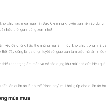
, khó chịu vào mùa mưa Tín Đức Cleaning khuyên bạn nên áp dụng
uá nhiều thời gian, cùng xem nhé!
găn kéo để chúng hấp thụ những mùi ẩm mốc, khó chịu trong nhà bạ
 thế, đây cũng là lựa chọn tuyệt vời giúp bạn tạm biệt mùi ẩm mốc
m thiểu tình trạng ẩm mốc và có tác dụng khử mùi nhà cửa hiệu quả
 tiếp lên quần áo là có thể “đánh bay” mùi hôi, giúp cho quần áo b
rong mùa mưa