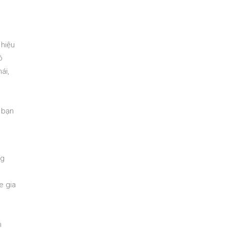
 hiệu
ó
ái,
 bạn
ng
e gia
n