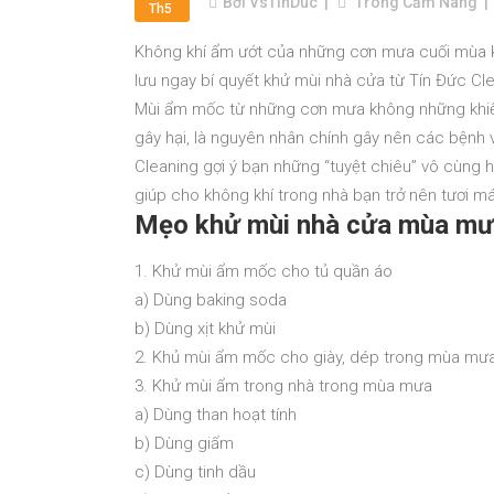
Bởi
VsTinDuc
Trong
Cẩm Nang
Th5
Không khí ẩm ướt của những cơn mưa cuối mùa k
lưu ngay bí quyết khử mùi nhà cửa từ Tín Đức Cl
Mùi ẩm mốc từ những cơn mưa không những khiến
gây hại, là nguyên nhân chính gây nên các bệnh v
Cleaning gợi ý bạn những “tuyệt chiêu” vô cùng 
giúp cho không khí trong nhà bạn trở nên tươi m
Mẹo khử mùi nhà cửa mùa m
1. Khử mùi ẩm mốc cho tủ quần áo
a) Dùng baking soda
b) Dùng xịt khử mùi
2. Khủ mùi ẩm mốc cho giày, dép trong mùa mư
3. Khử mùi ẩm trong nhà trong mùa mưa
a) Dùng than hoạt tính
b) Dùng giấm
c) Dùng tinh dầu