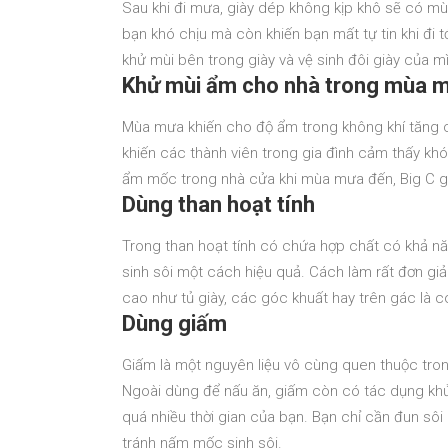
Sau khi đi mưa, giày dép không kịp khô sẽ có mùi
bạn khó chịu mà còn khiến bạn mất tự tin khi đi t
khử mùi bên trong giày và vệ sinh đôi giày của 
Khử mùi ẩm cho nhà trong mùa 
Mùa mưa khiến cho độ ẩm trong không khí tăng c
khiến các thành viên trong gia đình cảm thấy kh
ẩm mốc trong nhà cửa khi mùa mưa đến, Big C g
Dùng than hoạt tính
Trong than hoạt tính có chứa hợp chất có khả n
sinh sôi một cách hiệu quả. Cách làm rất đơn giả
cao như tủ giày, các góc khuất hay trên gác là c
Dùng giấm
Giấm là một nguyên liệu vô cùng quen thuộc tron
Ngoài dùng để nấu ăn, giấm còn có tác dụng khử
quá nhiều thời gian của bạn. Bạn chỉ cần đun sôi
tránh nấm mốc sinh sôi.