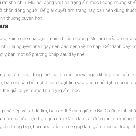
 rất khó chịu. Mùi hôi cộng với tình trạng ẩm mốc không những khi
ới chốn đông người. Để giải quyết tình trạng này, bạn nên dùng thuốc
mình thường xuyên hơn.
mưa
ao, khiến cho nhà bạn ít nhiều bị ảnh hưởng. Mùi ẩm mốc do mưa 
ó chịu, là nguyên nhân gây nên các bệnh về hô hấp. Để “đánh bay” m
ợi ý bạn một số phương pháp sau đây nhé!
ăng hút ẩm cao, đồng thời loại bỏ mùi hôi và ngăn không cho nấm 
n, bạn chỉ cần bỏ một ít than hoạt tính vào chén nhỏ đặt ở nơi có đ
ó thể giải quyết được tình trạng ẩm mốc.
g nhà bếp và rất dễ tìm, bạn có thể mua giấm ở Big C gần mình nhấ
 mùi nhà cửa cực hiệu quả nữa. Cách làm rất đơn giản mà không t
 giấm trong bếp, hơi nước bốc lên sẽ giúp làm giảm mùi hôi trong nh