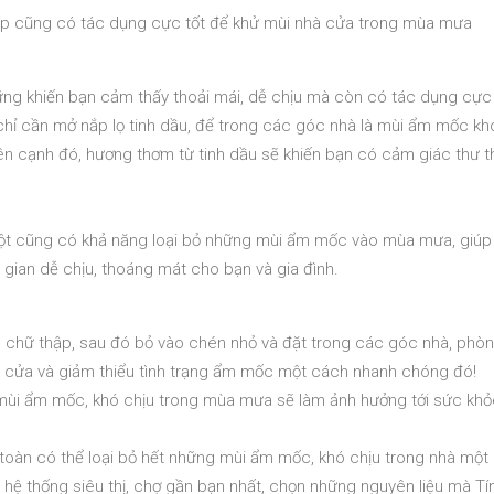
ếp cũng có tác dụng cực tốt để khử mùi nhà cửa trong mùa mưa
ững khiến bạn cảm thấy thoải mái, dễ chịu mà còn có tác dụng cực
ỉ cần mở nắp lọ tinh dầu, để trong các góc nhà là mùi ẩm mốc kh
n cạnh đó, hương thơm từ tinh dầu sẽ khiến bạn có cảm giác thư th
i hột cũng có khả năng loại bỏ những mùi ẩm mốc vào mùa mưa, giúp
 gian dễ chịu, thoáng mát cho bạn và gia đình.
 chữ thập, sau đó bỏ vào chén nhỏ và đặt trong các góc nhà, phò
hà cửa và giảm thiểu tình trạng ẩm mốc một cách nhanh chóng đó!
o mùi ẩm mốc, khó chịu trong mùa mưa sẽ làm ảnh hưởng tới sức khỏ
 toàn có thể loại bỏ hết những mùi ẩm mốc, khó chịu trong nhà một
 hệ thống siêu thị, chợ gần bạn nhất, chọn những nguyên liệu mà Tí