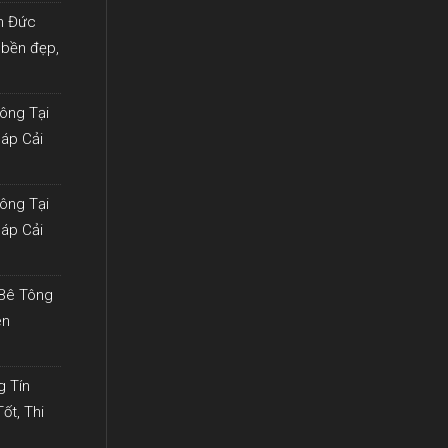
ín Đức
 bền đẹp,
ông Tại
háp Cải
ông Tại
háp Cải
 Bê Tông
ên
g Tín
ốt, Thi