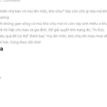
Comments
hiến nhà bạn có mùi ẩm mốc, khó chịu? Vậy còn chờ gì nữa mà k
eaning.
 không gian sống có mùi khó chịu mà nó còn nảy sinh nhiều vi kh
ề hô hấp cho bạn và gia đình. Để giải quyết tình trạng đó, Tín Đức
hiệu quả để có thể “đánh bay” mùi ẩm mốc, khó chịu khi mùa mưa về
át hơn. Cùng theo dõi nhé!
ưa
a