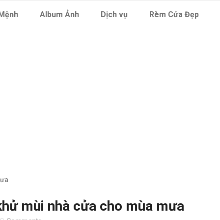
Mệnh
Album Ảnh
Dịch vụ
Rèm Cửa Đẹp
hững mẹo khử m
cho mùa mưa
khử mùi nhà cửa cho mùa mưa