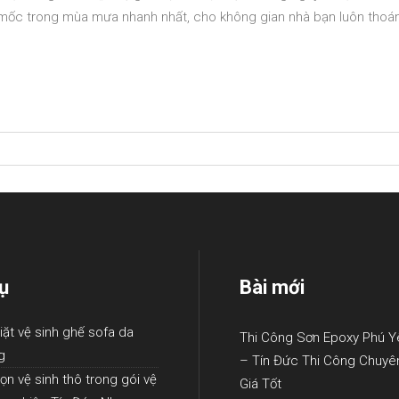
m mốc trong mùa mưa nhanh nhất, cho không gian nhà bạn luôn thoá
ụ
Bài mới
iặt vệ sinh ghế sofa da
Thi Công Sơn Epoxy Phú Y
g
– Tín Đức Thi Công Chuyê
ọn vệ sinh thô trong gói vệ
Giá Tốt