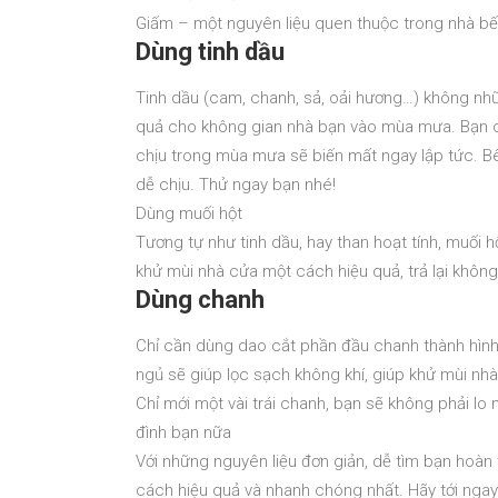
Giấm – một nguyên liệu quen thuộc trong nhà b
Dùng tinh dầu
Tinh dầu (cam, chanh, sả, oải hương…) không nh
quả cho không gian nhà bạn vào mùa mưa. Bạn ch
chịu trong mùa mưa sẽ biến mất ngay lập tức. Bê
dễ chịu. Thử ngay bạn nhé!
Dùng muối hột
Tương tự như tinh dầu, hay than hoạt tính, muố
khử mùi nhà cửa một cách hiệu quả, trả lại không
Dùng chanh
Chỉ cần dùng dao cắt phần đầu chanh thành hình
ngủ sẽ giúp lọc sạch không khí, giúp khử mùi n
Chỉ mới một vài trái chanh, bạn sẽ không phải l
đình bạn nữa
Với những nguyên liệu đơn giản, dễ tìm bạn hoàn
cách hiệu quả và nhanh chóng nhất. Hãy tới ngay