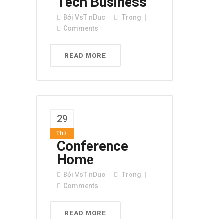
Tech Business
Bởi
VsTinDuc
Trong
Comments
READ MORE
29
Th7
Conference
Home
Bởi
VsTinDuc
Trong
Comments
READ MORE