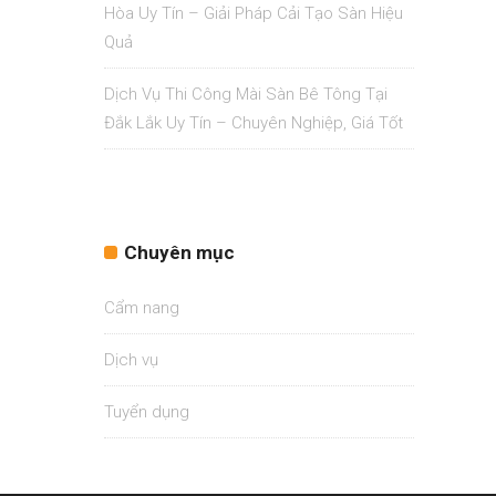
Hòa Uy Tín – Giải Pháp Cải Tạo Sàn Hiệu
Quả
Dịch Vụ Thi Công Mài Sàn Bê Tông Tại
Đắk Lắk Uy Tín – Chuyên Nghiệp, Giá Tốt
Chuyên mục
Cẩm nang
Dịch vụ
Tuyển dụng