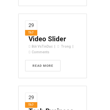
29
Th7
Video Slider
Bởi
VsTinDuc
Trong
Comments
READ MORE
29
Th7