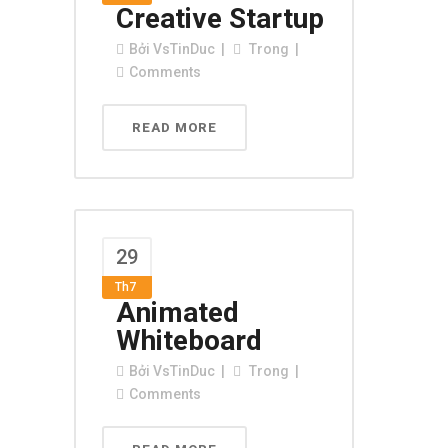
Creative Startup
Bởi
VsTinDuc
Trong
Comments
READ MORE
29
Th7
Animated
Whiteboard
Bởi
VsTinDuc
Trong
Comments