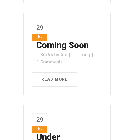
29
Th7
Coming Soon
Bởi
VsTinDuc
Trong
Comments
READ MORE
29
Th7
Under