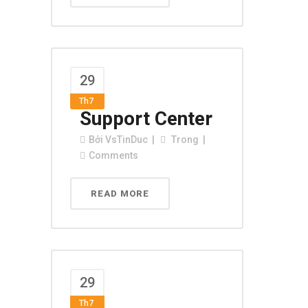
29
Th7
Support Center
Bởi
VsTinDuc
Trong
Comments
READ MORE
29
Th7