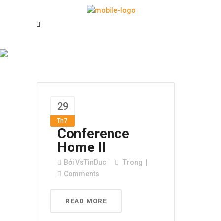
Archive
29
Th7
Conference
Home II
Bởi
VsTinDuc
Trong
Comments
READ MORE