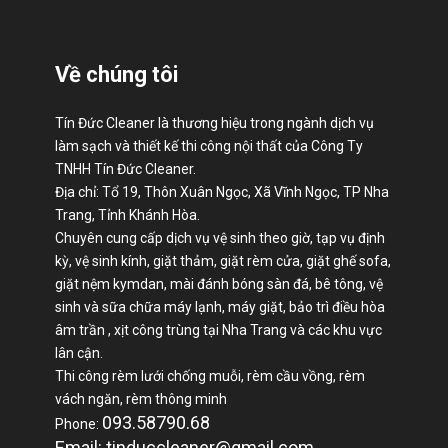
Về chúng tôi
Tín Đức Cleaner là thương hiệu trong ngành dịch vụ
làm sạch và thiết kế thi công nội thất của Công Ty
TNHH Tín Đức Cleaner.
Địa chỉ: Tổ 19, Thôn Xuân Ngọc, Xã Vĩnh Ngọc, TP Nha
Trang, Tỉnh Khánh Hòa.
Chuyên cung cấp dịch vụ vệ sinh theo giờ, tạp vụ định
kỳ, vệ sinh kính, giặt thảm, giặt rèm cửa, giặt ghế sofa,
giặt nệm kymdan, mài đánh bóng sàn đá, bê tông, vệ
sinh và sữa chữa máy lạnh, máy giặt, bảo trì điều hòa
âm trần , xịt công trùng tại Nha Trang và các khu vực
lân cận.
Thi công rèm lưới chống muỗi, rèm cầu vồng, rèm
vách ngăn, rèm thông minh
093.58790.68
Phone:
Email: tinduccleaner@gmail.com