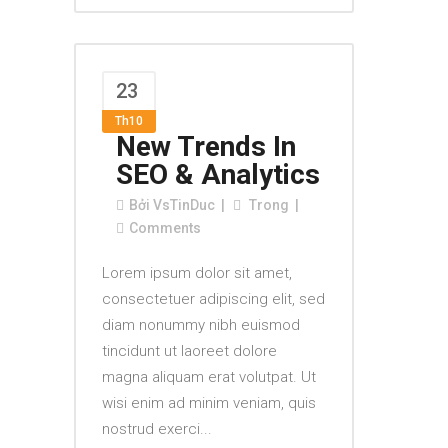
23
Th10
New Trends In
SEO & Analytics
Bởi
VsTinDuc
Trong
Comments
Lorem ipsum dolor sit amet,
consectetuer adipiscing elit, sed
diam nonummy nibh euismod
tincidunt ut laoreet dolore
magna aliquam erat volutpat. Ut
wisi enim ad minim veniam, quis
nostrud exerci...