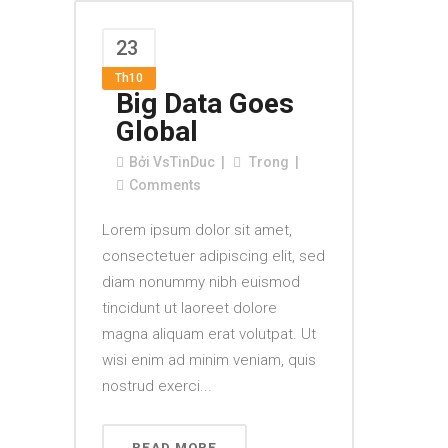
23
Th10
Big Data Goes
Global
Bởi
VsTinDuc
Trong
Comments
Lorem ipsum dolor sit amet,
consectetuer adipiscing elit, sed
diam nonummy nibh euismod
tincidunt ut laoreet dolore
magna aliquam erat volutpat. Ut
wisi enim ad minim veniam, quis
nostrud exerci...
READ MORE