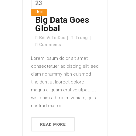
23
Th10
Big Data Goes
Global
Bởi
VsTinDuc
Trong
Comments
Lorem ipsum dolor sit amet,
consectetuer adipiscing elit, sed
diam nonummy nibh euismod
tincidunt ut laoreet dolore
magna aliquam erat volutpat. Ut
wisi enim ad minim veniam, quis
nostrud exerci...
READ MORE