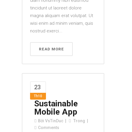
diam nonummy nibh euismod
tincidunt ut laoreet dolore
magna aliquam erat volutpat. Ut
wisi enim ad minim veniam, quis
nostrud exerci...
READ MORE
23
Th10
Sustainable
Mobile App
Bởi
VsTinDuc
Trong
Comments