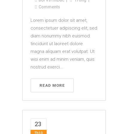
Bởi
VsTinDuc
Trong
Comments
Lorem ipsum dolor sit amet,
consectetuer adipiscing elit, sed
diam nonummy nibh euismod
tincidunt ut laoreet dolore
magna aliquam erat volutpat. Ut
wisi enim ad minim veniam, quis
nostrud exerci...
READ MORE
23
Th10