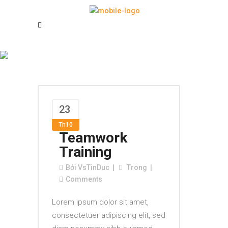
Archive
23
Th10
Teamwork
Training
Bởi
VsTinDuc
Trong
Comments
Lorem ipsum dolor sit amet,
consectetuer adipiscing elit, sed