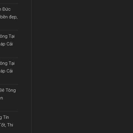
ín Đức
 bền đẹp,
ông Tại
háp Cải
ông Tại
háp Cải
 Bê Tông
ên
g Tín
ốt, Thi