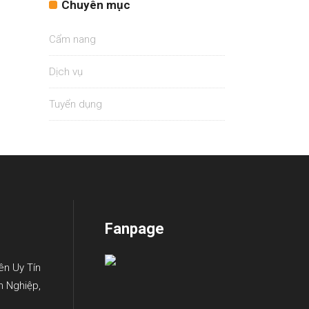
Chuyên mục
Cẩm nang
Dịch vụ
Tuyển dụng
Fanpage
ên Uy Tín
n Nghiệp,