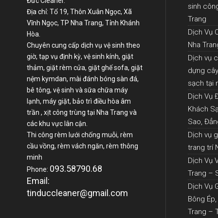
Đức Cleaner.
sinh côn
Địa chỉ: Tổ 19, Thôn Xuân Ngọc, Xã
Trang
Vĩnh Ngọc, TP Nha Trang, Tỉnh Khánh
Dịch Vụ 
Hòa.
Nha Tran
Chuyên cung cấp dịch vụ vệ sinh theo
giờ, tạp vụ định kỳ, vệ sinh kính, giặt
Dịch vụ 
thảm, giặt rèm cửa, giặt ghế sofa, giặt
dựng cây 
nệm kymdan, mài đánh bóng sàn đá,
sạch tại
bê tông, vệ sinh và sữa chữa máy
Dịch Vụ 
lạnh, máy giặt, bảo trì điều hòa âm
Khách Sạ
trần , xịt công trùng tại Nha Trang và
Sao, Đẳn
các khu vực lân cận.
Dịch vụ 
Thi công rèm lưới chống muỗi, rèm
cầu vồng, rèm vách ngăn, rèm thông
trang trí
minh
Dịch Vụ 
093.58790.68
Phone:
Trang – 
Email:
Dịch Vụ 
tinduccleaner@gmail.com
Bông Ép,
Trang – 