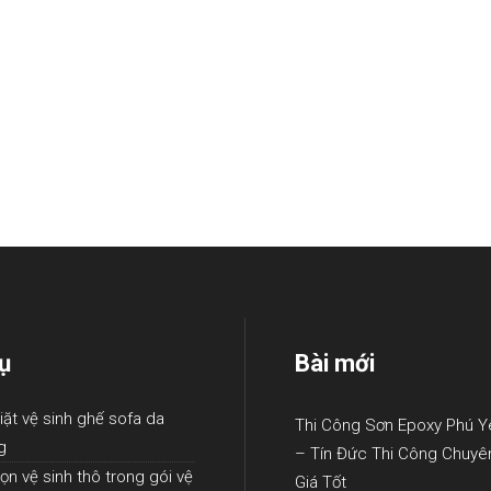
ụ
Bài mới
iặt vệ sinh ghế sofa da
Thi Công Sơn Epoxy Phú Y
g
– Tín Đức Thi Công Chuyê
ọn vệ sinh thô trong gói vệ
Giá Tốt