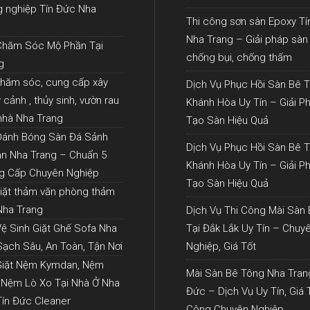
g nghiệp Tín Đức Nha
Thi công sơn sàn Epoxy T
Nha Trang – Giải pháp sàn
Chăm Sóc Mộ Phần Tại
chống bụi, chống thấm
g
chăm sóc, cung cấp xây
Dịch Vụ Phục Hồi Sàn Bê T
cảnh , thủy sinh, vườn rau
Khánh Hòa Uy Tín – Giải P
 nhà Nha Trang
Tạo Sàn Hiệu Quả
Đánh Bóng Sàn Đá Sảnh
Dịch Vụ Phục Hồi Sàn Bê T
n Nha Trang – Chuẩn 5
Khánh Hòa Uy Tín – Giải P
g Cấp Chuyên Nghiệp
Tạo Sàn Hiệu Quả
giặt thảm văn phòng thảm
 Nha Trang
Dịch Vụ Thi Công Mài Sàn
Vệ Sinh Giặt Ghế Sofa Nha
Tại Đắk Lắk Uy Tín – Chuy
Sạch Sâu, An Toàn, Tận Nơi
Nghiệp, Giá Tốt
Giặt Nệm Kymdan, Nệm
Mài Sàn Bê Tông Nha Tran
 Nệm Lò Xo Tại Nhà Ở Nha
Đức – Dịch Vụ Uy Tín, Giá T
Tín Đức Cleaner
Công Chuyên Nghiệp