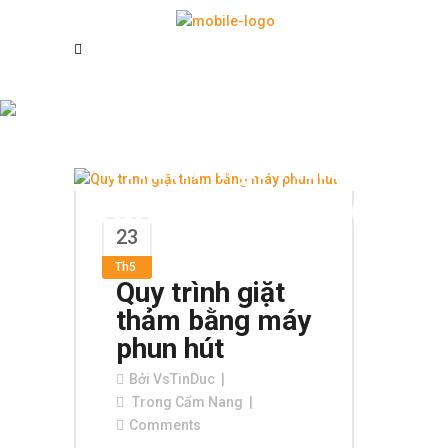
Công Ty Giặt
Thảm Tại Nha
Trang Uy Tín Tag
23
Th5
Quy trình giặt
thảm bằng máy
phun hút
Bởi
VsTinDuc
Trong
Cẩm Nang
Comments