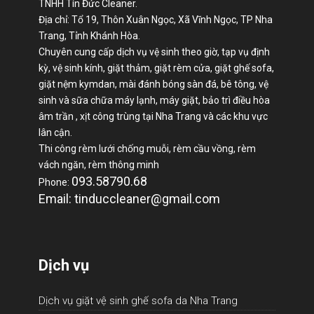
TNHH Tín Đức Cleaner.
Địa chỉ: Tổ 19, Thôn Xuân Ngọc, Xã Vĩnh Ngọc, TP Nha
Trang, Tỉnh Khánh Hòa.
Chuyên cung cấp dịch vụ vệ sinh theo giờ, tạp vụ định
kỳ, vệ sinh kính, giặt thảm, giặt rèm cửa, giặt ghế sofa,
giặt nệm kymdan, mài đánh bóng sàn đá, bê tông, vệ
sinh và sữa chữa máy lạnh, máy giặt, bảo trì điều hòa
âm trần , xịt công trùng tại Nha Trang và các khu vực
lân cận.
Thi công rèm lưới chống muỗi, rèm cầu vồng, rèm
vách ngăn, rèm thông minh
093.58790.68
Phone:
Email: tinduccleaner@gmail.com
Dịch vụ
Dịch vụ giặt vệ sinh ghế sofa da Nha Trang