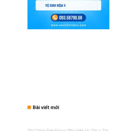
Bài viết mới
Thi Công Sơn Epoxy Phú Yên Uy Tín – Tín