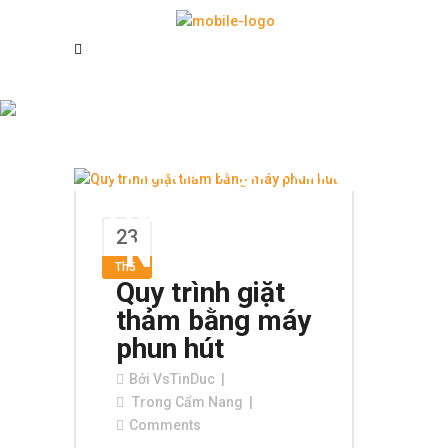
Dịch Vụ Giặt
Thảm Tại Nha
Trang Chuyên
23
Nghiệp Tag
Th5
Quy trình giặt
thảm bằng máy
phun hút
Bởi
VsTinDuc
Trong
Cẩm Nang
Comments