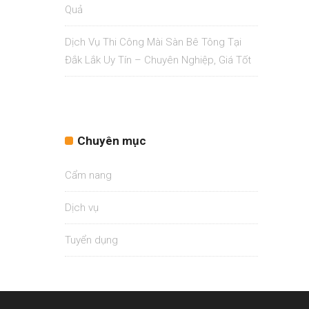
Quả
Dịch Vụ Thi Công Mài Sàn Bê Tông Tại
Đắk Lắk Uy Tín – Chuyên Nghiệp, Giá Tốt
Chuyên mục
Cẩm nang
Dịch vụ
Tuyển dụng