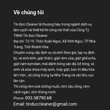
Về chúng tôi
Tín Đức Cleaner là thương hiệu trong ngành dịch vụ
làm sạch và thiết kế thi công nội thất của Công Ty
TNHH Tín Đức Cleaner.
Địa chỉ: Tổ 19, Thôn Xuân Ngọc, Xã Vĩnh Ngọc, TP Nha
Trang, Tỉnh Khánh Hòa.
Chuyên cung cấp dịch vụ vệ sinh theo giờ, tạp vụ định
kỳ, vệ sinh kính, giặt thảm, giặt rèm cửa, giặt ghế sofa,
giặt nệm kymdan, mài đánh bóng sàn đá, bê tông, vệ
sinh và sữa chữa máy lạnh, máy giặt, bảo trì điều hòa
âm trần , xịt công trùng tại Nha Trang và các khu vực
lân cận.
Thi công rèm lưới chống muỗi, rèm cầu vồng, rèm
vách ngăn, rèm thông minh
093.58790.68
Phone:
Email: tinduccleaner@gmail.com