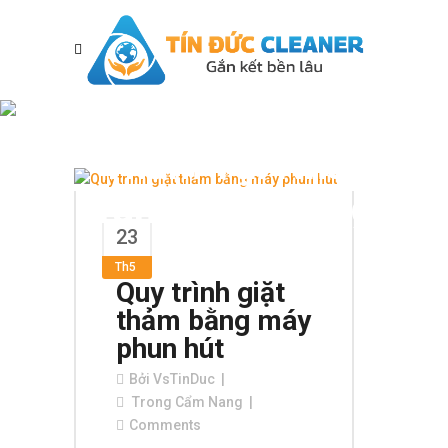
Dịch Vụ Giặt
Thảm Tại Nha
Trang Uy Tín Tag
23
Th5
Quy trình giặt
thảm bằng máy
phun hút
Bởi
VsTinDuc
Trong
Cẩm Nang
Comments