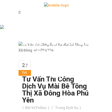
Tư Vấn Thi Công
Dịch Vụ Mài Bê
Tông Thị Xã
Đông Hòa Phú
22
Yên
Th5
Tư Vấn Thi Công
Dịch Vụ Mài Bê Tông
Thị Xã Đông Hòa Phú
Yên
Bởi
VsTinDuc
Trong
Dịch Vụ