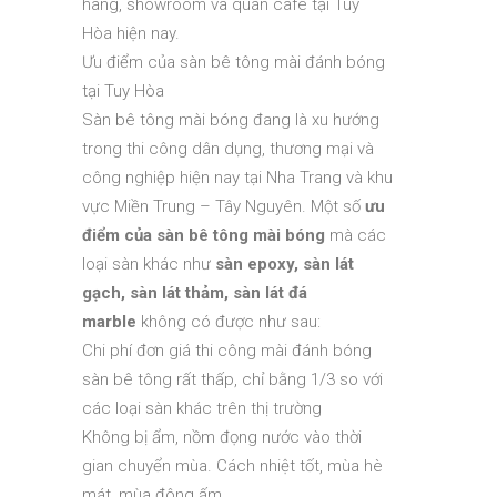
hàng, showroom và quán café tại Tuy
Hòa hiện nay.
Ưu điểm của sàn bê tông mài đánh bóng
tại Tuy Hòa
Sàn bê tông mài bóng đang là xu hướng
trong thi công dân dụng, thương mại và
công nghiệp hiện nay tại Nha Trang và khu
vực Miền Trung – Tây Nguyên. Một số
ưu
điểm của sàn bê tông mài bóng
mà các
loại sàn khác như
sàn epoxy, sàn lát
gạch, sàn lát thảm, sàn lát đá
marble
không có được như sau:
Chi phí đơn giá thi công mài đánh bóng
sàn bê tông rất thấp, chỉ bằng 1/3 so với
các loại sàn khác trên thị trường
Không bị ẩm, nồm đọng nước vào thời
gian chuyển mùa. Cách nhiệt tốt, mùa hè
mát, mùa đông ấm