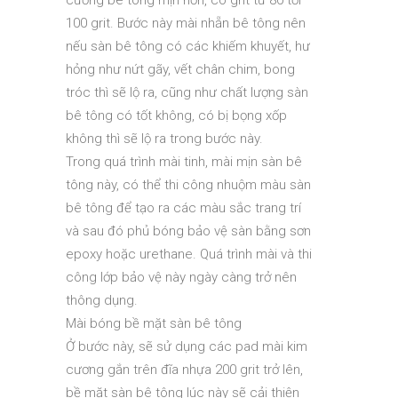
cương bê tông mịn hơn, có grit từ 80 tới
100 grit. Bước này mài nhẵn bê tông nên
nếu sàn bê tông có các khiếm khuyết, hư
hỏng như nứt gãy, vết chân chim, bong
tróc thì sẽ lộ ra, cũng như chất lượng sàn
bê tông có tốt không, có bị bọng xốp
không thì sẽ lộ ra trong bước này.
Trong quá trình mài tinh, mài mịn sàn bê
tông này, có thể thi công nhuộm màu sàn
bê tông để tạo ra các màu sắc trang trí
và sau đó phủ bóng bảo vệ sàn bằng sơn
epoxy hoặc urethane. Quá trình mài và thi
công lớp bảo vệ này ngày càng trở nên
thông dụng.
Mài bóng bề mặt sàn bê tông
Ở bước này, sẽ sử dụng các pad mài kim
cương gắn trên đĩa nhựa 200 grit trở lên,
bề mặt sàn bê tông lúc này sẽ cải thiện